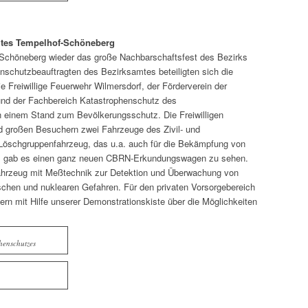
mtes Tempelhof-Schöneberg
Schöneberg wieder das große Nachbarschaftsfest des Bezirks
enschutzbeauftragten des Bezirksamtes beteiligten sich die
e Freiwillige Feuerwehr Wilmersdorf, der Förderverein der
und der Fachbereich Katastrophenschutz des
 einem Stand zum Bevölkerungsschutz. Die Freiwilligen
d großen Besuchern zwei Fahrzeuge des Zivil- und
öschgruppenfahrzeug, das u.a. auch für die Bekämpfung von
st, gab es einen ganz neuen CBRN-Erkundungswagen zu sehen.
ahrzeug mit Meßtechnik zur Detektion und Überwachung von
schen und nuklearen Gefahren. Für den privaten Vorsorgebereich
hern mit Hilfe unserer Demonstrationskiste über die Möglichkeiten
henschutzes