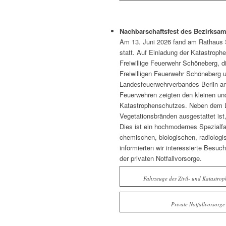
Nachbarschaftsfest des Bezirksa
Am 13. Juni 2026 fand am Rathaus 
statt. Auf Einladung der Katastroph
Freiwillige Feuerwehr Schöneberg, di
Freiwilligen Feuerwehr Schöneberg 
Landesfeuerwehrverbandes Berlin an
Feuerwehren zeigten den kleinen un
Katastrophenschutzes. Neben dem L
Vegetationsbränden ausgestattet i
Dies ist ein hochmodernes Spezialf
chemischen, biologischen, radiologi
informierten wir interessierte Besuc
der privaten Notfallvorsorge.
Fahrzeuge des Zivil- und Katastrop
Private Notfallvorsorge