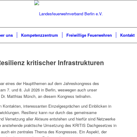
er uns
Kompetenzzentrum
Freiwillige Feuerwehren
Kontakt
silienz kritischer Infrastrukturen
en war eines der Hauptthemen auf dem Jahreskongress des
 am 7. und 8. Juli 2026 in Berlin, weswegen auch unser
, Dr. Matthias Münch, an diesem Kongress teilnahm.
n Kontakten, interessanten Einzelgesprächen und Einblicken in
Entwicklungen. Resilienz kann nur durch das gemeinsame
nd Vernetzung aller Akteure entstehen und hierfür sind Netzwerke
die anstehende praktische Umsetzung des KRITIS Dachgesetzes in
 auch ein zentrales Thema des Kongresses. Ein Aspekt, der