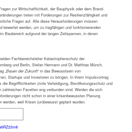
r Fragen zur Wirtschaftlichkeit, der Bauphysik oder dem Brand­
eränderungen treten mit Forderungen zur Resilienzfähigkeit und
öhnliche Fragen auf. Alle diese Herausforderungen müssen
nd bewertet werden, um zu tragfähigen und funktionierenden
im Baubereich aufgrund der langen Zeitspannen, in denen
beiden Fachbereichsleiter Katastrophenschutz der
mberg und Berlin, Stefan Hermann und Dr. Matthias Münch,
ag „
Bauen der Zukunft
“ in das Bewusstsein von
n, Startups und Investoren zu bringen. In ihrem Impulsvortrag
ss die Begrifflichkeiten zivile Verteidigung, Bevölkerungsschutz und
n zahlreichen Facetten eng verbunden sind. Werden die sich
forderungen nicht schon in einer krisenbewussten Planung
er werden, weil Krisen (un)bewusst geplant wurden.
5a6RZ23m8