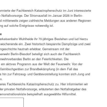
ormierte der Fachbereich Katastrophenschutz im Juni interessierte
 Notfallvorsorge. Der Stromausfall im Januar 2026 in Berlin-
und mittlerweile zeigen zahlreiche Meldungen aus anderen Regionen
ng auf solche Ereignisse notwendig ist.
de
Parkeisenbahn Wuhlheide ihr 70-jähriges Bestehen und lud hierzu
swochenende ein. Zwei historisch bespannte Dampfzüge und zwei
ngeschichte hautnah erlebbar. Gemeinsam mit der
erwehr Berlin-Biesdorf beteiligt sich auch der Fachbereich
wehrverbandes Berlin an den Feierlichkeiten. Die
ein aktives Programm aus der Welt der Feuerwehr. Von der
Kleinlöschgeräten zur Brandbekämpfung (in dem Fall das
s hin zur Fahrzeug- und Gerätevorstellung konnten sich Jung und
n.
eres Fachbereichs Katastrophenschutz zu. Hier informierten wir
er privaten Notfallvorsorge, erläuterten den Notfallratgeber des
monstrationskiste beispielhaft ausgewählte Hilfsmittel.