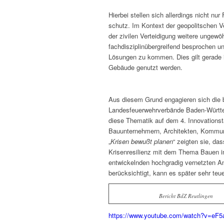
Hierbei stellen sich allerdings nicht nu
schutz. Im Kontext der geopolitschen V
der zivilen Verteidigung weitere unge­w
fachdisziplinübergreifend be­sprochen u
Lösungen zu kommen. Dies gilt gerade 
Gebäude genutzt werden.
Aus diesem Grund engagieren sich die 
Landesfeuerwehrverbände Baden-Württe
diese Thematik auf dem 4. Innovationst
Bauunternehmern, Architekten, Kommune
„
Krisen bewußt planen
“ zeigten sie, da
Krisenresilienz mit dem Thema Bauen i
entwickelnden hochgradig vernetzten An
berücksichtigt, kann es später sehr teu
Bericht BdZ Reutlingen
https://www.youtube.com/watch?v=eF