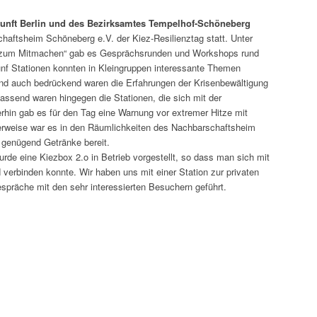
ukunft Berlin und des Bezirksamtes Tempelhof-Schöneberg
haftsheim Schöneberg e.V. der Kiez-Resilienztag statt. Unter
 zum Mitmachen“ gab es Gesprächsrunden und Workshops rund
ünf Stationen konnten in Kleingruppen interessante Themen
nd auch bedrückend waren die Erfahrungen der Krisenbewältigung
assend waren hingegen die Stationen, die sich mit der
rhin gab es für den Tag eine Warnung vor extremer Hitze mit
erweise war es in den Räumlichkeiten des Nachbarschaftsheim
 genügend Getränke bereit.
urde eine Kiezbox 2.o in Betrieb vorgestellt, so dass man sich mit
erbinden konnte. Wir haben uns mit einer Station zur privaten
Gespräche mit den sehr interessierten Besuchern geführt.