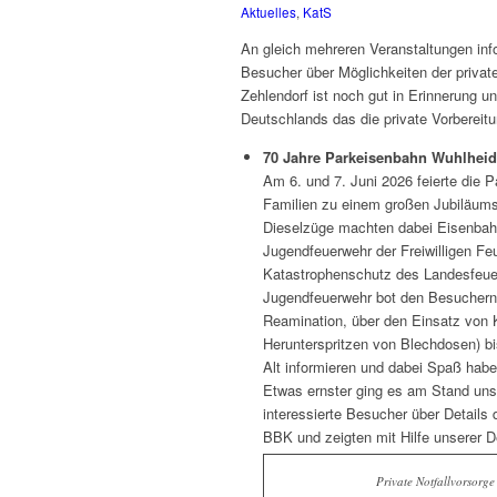
Aktuelles
,
KatS
An gleich mehreren Veranstaltungen inf
Besucher über Möglichkeiten der private
Zehlendorf ist noch gut in Erinnerung 
Deutschlands das die private Vorbereitu
70 Jahre Parkeisenbahn Wuhlhei
Am 6. und 7. Juni 2026 feierte die 
Familien zu einem großen Jubiläum
Dieselzüge machten dabei Eisenbah
Jugendfeuerwehr der Freiwilligen Feu
Katastrophenschutz des Landesfeuer
Jugendfeuerwehr bot den Besuchern 
Reamination, über den Einsatz von 
Herunterspritzen von Blechdosen) bi
Alt informieren und dabei Spaß habe
Etwas ernster ging es am Stand uns
interessierte Besucher über Details d
BBK und zeigten mit Hilfe unserer De
Private Notfallvorsorge