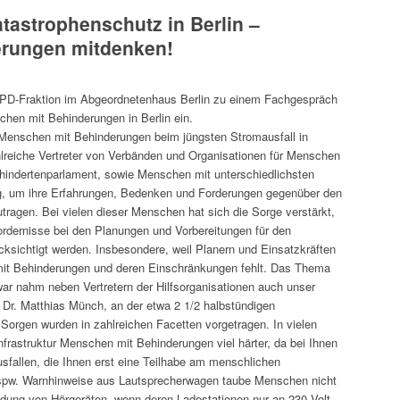
astrophenschutz in Berlin –
rungen mitdenken!
 SPD-Fraktion im Abgeordnetenhaus Berlin zu einem Fachgespräch
hen mit Behinderungen in Berlin ein.
 Menschen mit Behinderungen beim jüngsten Stromausfall in
hlreiche Vertreter von Verbänden und Organisationen für Menschen
hindertenparlament, sowie Menschen mit unterschiedlichsten
ng, um ihre Erfahrungen, Bedenken und Forderungen gegenüber den
tragen. Bei vielen dieser Menschen hat sich die Sorge verstärkt,
fordernisse bei den Planungen und Vorbereitungen für den
cksichtigt werden. Insbesondere, weil Planern und Einsatzkräften
 mit Behinderungen und deren Einschränkungen fehlt. Das Thema
 war nahm neben Vertretern der Hilfsorganisationen auch unser
 Dr. Matthias Münch, an der etwa 2 1/2 halbstündigen
Sorgen wurden in zahlreichen Facetten vorgetragen. In vielen
 Infrastruktur Menschen mit Behinderungen viel härter, da bei Ihnen
ausfallen, die Ihnen erst eine Teilhabe am menschlichen
spw. Warnhinweise aus Lautsprecherwagen taube Menschen nicht
ladung von Hörgeräten, wenn deren Ladestationen nur an 230 Volt