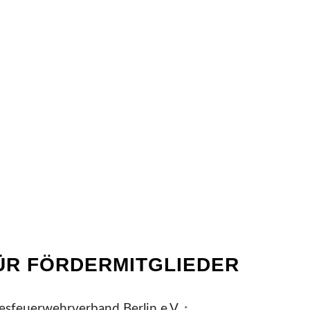
R FÖRDERMITGLIEDER
esfeuerwehrverband Berlin e.V.