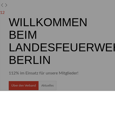
1
2
WILLKOMMEN
BEIM
LANDESFEUERWE
BERLIN
112% im Einsatz für unsere Mitglieder!
Über den Verband
Aktuelles