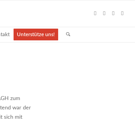
takt
Unterstütze uns!
r AGH zum
retend war der
 sich mit