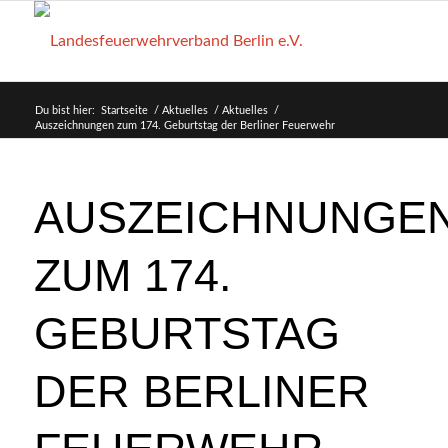
Du bist hier:
Startseite
/
Aktuelles
/
Aktuelles
/
Auszeichnungen zum 174. Geburtstag der Berliner Feuerwehr
AUSZEICHNUNGE
ZUM 174.
GEBURTSTAG
DER BERLINER